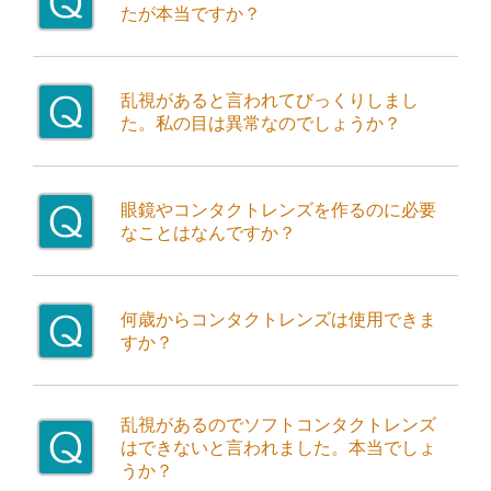
たが本当ですか？
いいえ。近視でも、遠視でも、乱視でも、ある年齢になると老眼になります。正確に言いますと、きちんと矯正（コンタクトレンズや眼鏡などで正視の状態にする）しておけば、近視でも遠視でも老眼鏡が必要となる年齢は同じです。
乱視があると言われてびっくりしまし
た。私の目は異常なのでしょうか？
乱視というと、「乱」という字があるため、悪いイメージを持たれる方が多いようです。しかし、診察していて乱視のない眼というのは非常に稀です。厳密に言えば、乱視のない眼はないと言った方がいいでしょう。ですから、軽度の乱視であれば全く問題になりません。
眼鏡やコンタクトレンズを作るのに必要
なことはなんですか？
まずは、その視力の低下の原因を調べた方が良いでしょう。もし網膜剥離などの病気が原因でしたら、眼鏡などを作っても改善できません。
視力検査など、一般眼科検査を行い、眼に異常がないことを診察します。その後、眼鏡であれば度数合わせを行い、コンタクトレンズでしたら、ハード・ソフト・使い捨てのどれが一番良いかを相談して決定します。決まればフィッティング、度数合わせ、装用練習を行います。
眼科で異常の無いことを確認した上で眼鏡やコンタクトレンズの度数合わせを行えば、ピッタリの眼鏡やコンタクトレンズが出来上がります。
何歳からコンタクトレンズは使用できま
すか？
個人差がありますが、中学生くらいからの使用をお勧めします。
コンタクトレンズは眼の表面に直接つけるものですし、決められたとおりの使い方をしないとトラブルが起こり、視力が低下し、元に戻らない可能性もあることから、医師の指導を守れて、一人でもある程度のトラブル時の処理ができる中学生くらいからとお勧めしています。
乱視があるのでソフトコンタクトレンズ
はできないと言われました。本当でしょ
うか？
いいえ。乱視のある方でも多くの方はソフトコンタクトレンズをすることが可能です。ほとんどの人は多かれ少なかれ乱視があります。乱視が軽度の場合には、通常のコンタクトレンズで問題なく視力矯正をすることが可能です。
しかし、乱視の強い方は、通常のソフトコンタクトレンズで十分な矯正をすることができません。このような方には乱視矯正用ソフトコンタクトレンズが必要となります。乱視は、近視や遠視と異なり、乱視の方向がありますので、その方向に合わせてコンタクトレンズを処方します。