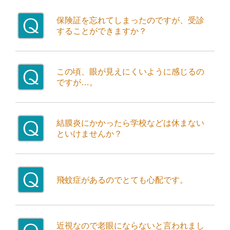
保険証を忘れてしまったのですが、受診
することができますか？
受診していただくことは可能です。ただし保険証をお忘れの場合、一旦自費にて申し受けし、 後日保険証を提出して頂いた時からの保険扱いとなりますので、保険証をお忘れないようにお願いいたします。
この頃、眼が見えにくいように感じるの
ですが…。
そのような場合、大きく分けると、コンタクトレンズや眼鏡で矯正することによりはっきり見えるようになる「屈折異常」（近視、乱視、遠視など）と、何らかの眼疾患がある場合に分けられます。そのどちらなのかを自己判断することは大きなリスクを伴いますので、必ず眼科を受診するようにしてください。
結膜炎にかかったら学校などは休まない
といけませんか？
結膜炎にもいくつか種類がありますが、一番問題なのは“はやりめ（流行性角結膜炎）”です。風邪などの原因になるウイルスによって引き起こされる結膜炎で、簡単にうつってしまうため、学校や会社などはしばらくお休みしたほうが良いでしょう。尚、小さなお子様やご高齢の方は“はやりめ（流行性角結膜炎）”でなくてもうつる可能性がありますので、何日かお休みして様子をみて頂くことをお勧め致します。
飛蚊症があるのでとても心配です。
飛蚊症は、痛みを伴わないため放置されがちですが、量が急に多くなった場合などは 網膜剥離など別の病気の恐れもありますので、眼科医の適切な診断を受けることをお勧め致します。
近視なので老眼にならないと言われまし