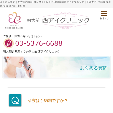
よくある質問｜明大前の眼科 コンタクトレンズは明大前西アイクリニック｜下高井戸 代田橋 桜上
水 笹塚 永福町 東松原
ご相談・お問い合わせは下記へ
明大前駅 駅前すぐの明大前 西アイクリニック
診察は予約制ですか？
予約制ではありません。ただし、時間帯によって混雑する場合がございますので、眼の異常が特に気になる方や、お急ぎの方は予めお問い合わせください。
尚、視野検査、眼鏡処方については予約を承っております。